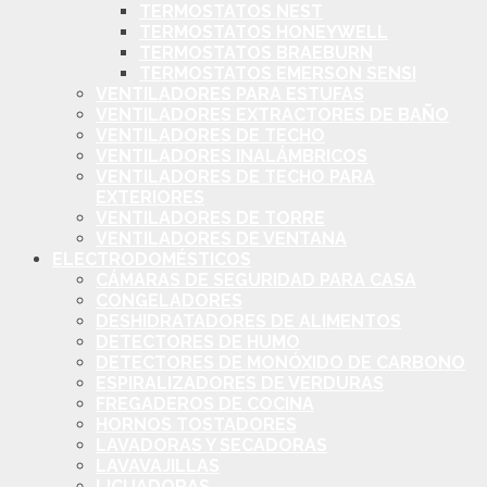
TERMOSTATOS NEST
TERMOSTATOS HONEYWELL
TERMOSTATOS BRAEBURN
TERMOSTATOS EMERSON SENSI
VENTILADORES PARA ESTUFAS
VENTILADORES EXTRACTORES DE BAÑO
VENTILADORES DE TECHO
VENTILADORES INALÁMBRICOS
VENTILADORES DE TECHO PARA
EXTERIORES
VENTILADORES DE TORRE
VENTILADORES DE VENTANA
ELECTRODOMÉSTICOS
CÁMARAS DE SEGURIDAD PARA CASA
CONGELADORES
DESHIDRATADORES DE ALIMENTOS
DETECTORES DE HUMO
DETECTORES DE MONÓXIDO DE CARBONO
ESPIRALIZADORES DE VERDURAS
FREGADEROS DE COCINA
HORNOS TOSTADORES
LAVADORAS Y SECADORAS
LAVAVAJILLAS
LICUADORAS