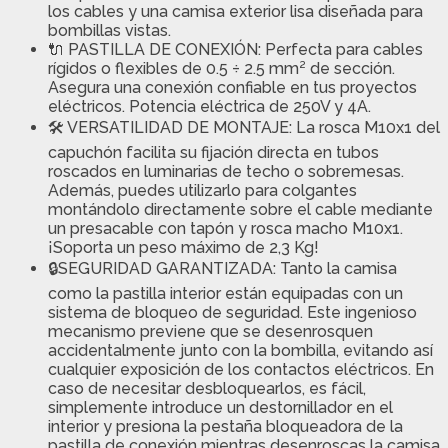
los cables y una camisa exterior lisa diseñada para
bombillas vistas.
🔌 PASTILLA DE CONEXIÓN: Perfecta para cables
rígidos o flexibles de 0.5 ÷ 2.5 mm² de sección.
Asegura una conexión confiable en tus proyectos
eléctricos. Potencia eléctrica de 250V y 4A.
🛠️ VERSATILIDAD DE MONTAJE: La rosca M10x1 del
capuchón facilita su fijación directa en tubos
roscados en luminarias de techo o sobremesas.
Además, puedes utilizarlo para colgantes
montándolo directamente sobre el cable mediante
un presacable con tapón y rosca macho M10x1.
¡Soporta un peso máximo de 2,3 Kg!
🔒SEGURIDAD GARANTIZADA: Tanto la camisa
como la pastilla interior están equipadas con un
sistema de bloqueo de seguridad. Este ingenioso
mecanismo previene que se desenrosquen
accidentalmente junto con la bombilla, evitando así
cualquier exposición de los contactos eléctricos. En
caso de necesitar desbloquearlos, es fácil,
simplemente introduce un destornillador en el
interior y presiona la pestaña bloqueadora de la
pastilla de conexión mientras desenroscas la camisa