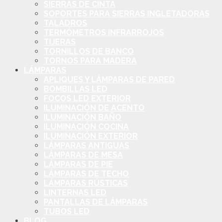
SIERRAS DE CINTA
SOPORTES PARA SIERRAS INGLETADORAS
TALADROS
TERMÓMETROS INFRARROJOS
TIJERAS
TORNILLOS DE BANCO
TORNOS PARA MADERA
LÁMPARAS
APLIQUES Y LÁMPARAS DE PARED
BOMBILLAS LED
FOCOS LED EXTERIOR
ILUMINACIÓN DE ACENTO
ILUMINACIÓN BAÑO
ILUMINACIÓN COCINA
ILUMINACIÓN EXTERIOR
LÁMPARAS ANTIGUAS
LÁMPARAS DE MESA
LÁMPARAS DE PIE
LÁMPARAS DE TECHO
LÁMPARAS RÚSTICAS
LINTERNAS LED
PANTALLAS DE LÁMPARAS
TUBOS LED
BLOG