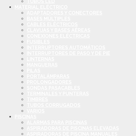
TUBOS LED
MATERIAL ELÉCTRICO
ADAPTADORES Y CONECTORES
BASES MÚLTIPLES
CABLES ELÉCTRICOS
CLAVIJAS Y BASES AÉREAS
CONEXIONES ELÉCTRICAS
FUSIBLES
INTERRUPTORES AUTOMÁTICOS
INTERRUPTORES DE PASO Y DE PIE
LINTERNAS
MANGUERAS
PILAS
PORTALÁMPARAS
PROLONGADORES
SONDAS PASACABLES
TERMINALES Y PUNTERAS
TIMBRES
TUBOS CORRUGADOS
VARIOS
PISCINAS
ALARMAS PARA PISCINAS
ASPIRADORAS DE PISCINAS ELEVADAS
ASPIRADORAS DE PISCINA MANUALES