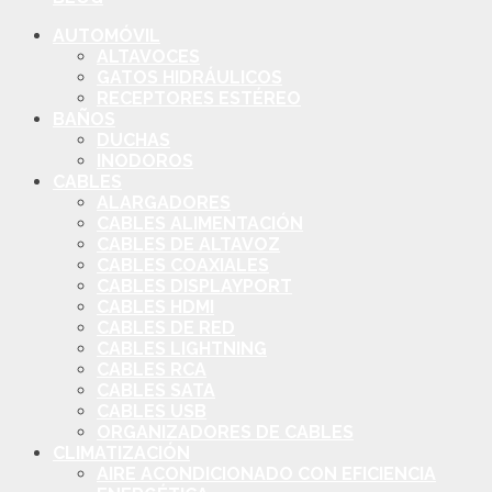
AUTOMÓVIL
ALTAVOCES
GATOS HIDRÁULICOS
RECEPTORES ESTÉREO
BAÑOS
DUCHAS
INODOROS
CABLES
ALARGADORES
CABLES ALIMENTACIÓN
CABLES DE ALTAVOZ
CABLES COAXIALES
CABLES DISPLAYPORT
CABLES HDMI
CABLES DE RED
CABLES LIGHTNING
CABLES RCA
CABLES SATA
CABLES USB
ORGANIZADORES DE CABLES
CLIMATIZACIÓN
AIRE ACONDICIONADO CON EFICIENCIA